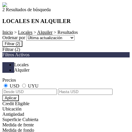
2 Resultados de búsqueda
LOCALES EN ALQUILER
Inicio
>
Locales
>
Alquiler
> Resultados
Ordenar por
Filtrar
(2)
Filtrar
(2)
Filtros Activos
Locales
Alquiler
Precios
USD
UYU
Aplicar
Credit Eligible
Ubicación
Antigüedad
Superficie Cubierta
Medida de frente
Medida de fondo